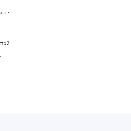
а не
стой
у