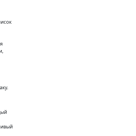
писок
ся
и,
аку.
дый
ливый