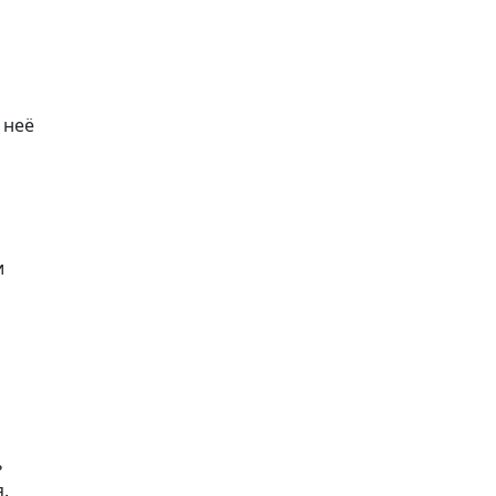
 неё
и
ь
.